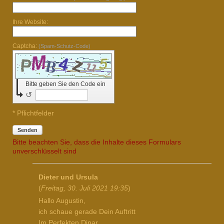
Ihre Website:
Captcha:
(Spam-Schutz-Code)
Bitte geben Sie den Code ein
↺
* Pflichtfelder
Senden
Bitte beachten Sie, dass die Inhalte dieses Formulars
unverschlüsselt sind
Dieter und Ursula
(
Freitag, 30. Juli 2021 19:35
)
Hallo Augustin,
ich schaue gerade Dein Auftritt
Im Perfekten Dinar.